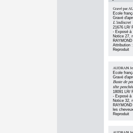
Gravé par A
Ecole franç
Gravé d'ap
L'indiscret
21676 LR/ 
- Exposé à
Notice 27, 
RAYMOND F
Attribution
Reproduit
AUDRAN Je
Ecole franç
Gravé d'ap
Buste de pet
tête penché
18091 LR/ 
- Exposé à
Notice 32, 
RAYMOND Flo
les cheveux
Reproduit
AUDRAN Je