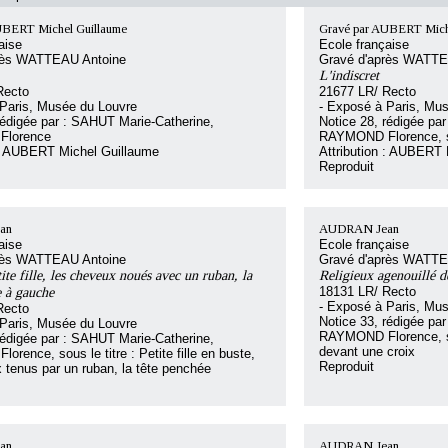
UBERT Michel Guillaume
Gravé par AUBERT Mich
aise
Ecole française
rès WATTEAU Antoine
Gravé d'après WATTE
L'indiscret
Recto
21677 LR/ Recto
 Paris, Musée du Louvre
- Exposé à Paris, Mu
rédigée par : SAHUT Marie-Catherine,
Notice 28, rédigée pa
lorence
RAYMOND Florence, sou
 : AUBERT Michel Guillaume
Attribution : AUBERT 
Reproduit
an
AUDRAN Jean
aise
Ecole française
rès WATTEAU Antoine
Gravé d'après WATTE
ite fille, les cheveux noués avec un ruban, la
Religieux agenouillé d
e à gauche
18131 LR/ Recto
- Exposé à Paris, Mu
Recto
Notice 33, rédigée pa
 Paris, Musée du Louvre
RAYMOND Florence, sou
rédigée par : SAHUT Marie-Catherine,
devant une croix
rence, sous le titre : Petite fille en buste,
Reproduit
 tenus par un ruban, la tête penchée
an
AUDRAN Jean