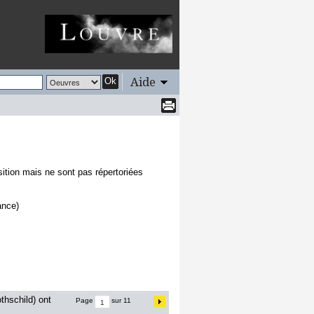
Aide
Ok
sition mais ne sont pas répertoriées
ance)
thschild) ont
Page
sur 11