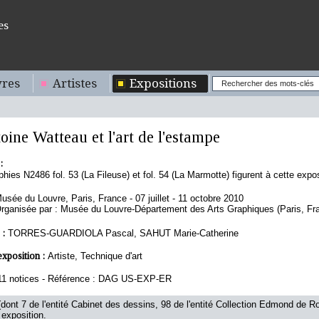
es
res
Artistes
Expositions
oine Watteau et l'art de l'estampe
:
hies N2486 fol. 53 (La Fileuse) et fol. 54 (La Marmotte) figurent à cette expo
usée du Louvre, Paris, France - 07 juillet - 11 octobre 2010
rganisée par : Musée du Louvre-Département des Arts Graphiques (Paris, Fr
 :
TORRES-GUARDIOLA Pascal, SAHUT Marie-Catherine
exposition :
Artiste, Technique d'art
11 notices - Référence : DAG US-EXP-ER
dont 7 de l'entité Cabinet des dessins, 98 de l'entité Collection Edmond de Ro
 exposition.