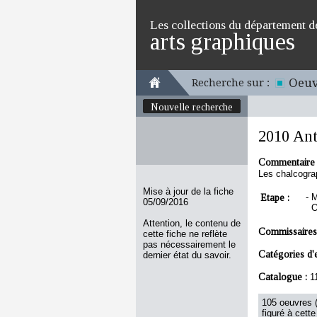
Les collections du département d
arts graphiques
Oeuv
Recherche sur :
Nouvelle recherche
2010 Ant
Commentaire 
Les chalcograp
Mise à jour de la fiche
Etape :
-
M
05/09/2016
O
Attention, le contenu de
Commissaires
cette fiche ne reflète
pas nécessairement le
Catégories d'
dernier état du savoir.
Catalogue :
1
105 oeuvres (
figuré à cette