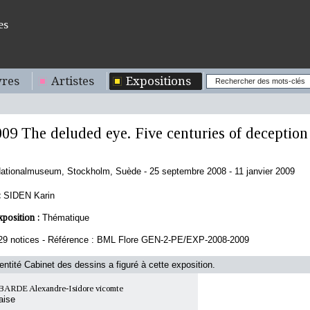
es
res
Artistes
Expositions
009 The deluded eye. Five centuries of deception
ationalmuseum, Stockholm, Suède - 25 septembre 2008 - 11 janvier 2009
:
SIDEN Karin
xposition :
Thématique
29 notices - Référence : BML Flore GEN-2-PE/EXP-2008-2009
'entité Cabinet des dessins a figuré à cette exposition.
RDE Alexandre-Isidore vicomte
aise