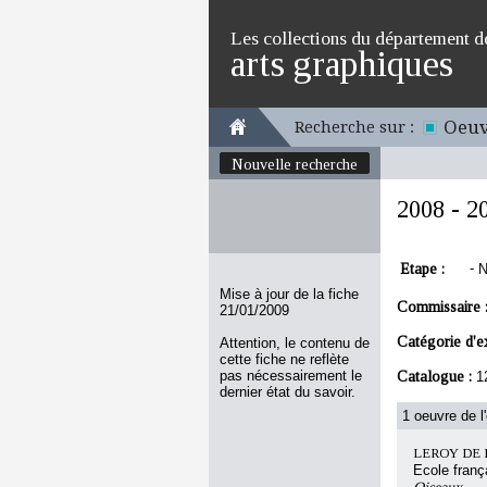
Les collections du département d
arts graphiques
Oeuv
Recherche sur :
Nouvelle recherche
2008 - 2
Etape :
-
N
Mise à jour de la fiche
Commissaire 
21/01/2009
Catégorie d'e
Attention, le contenu de
cette fiche ne reflète
pas nécessairement le
Catalogue :
1
dernier état du savoir.
1 oeuvre de l
LEROY DE BA
Ecole franç