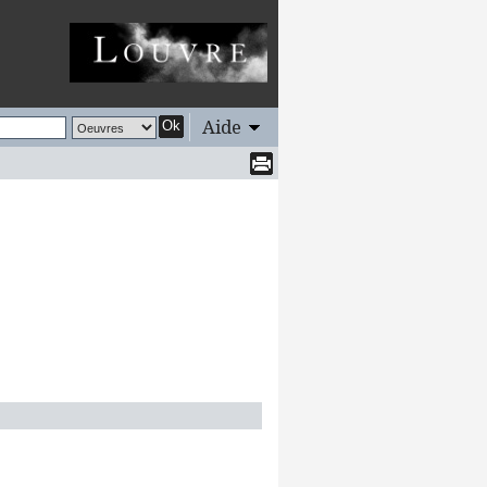
Aide
Ok