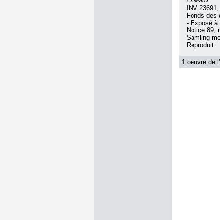
Oiseaux
INV 23691,
Fonds des d
- Exposé à
Notice 89, r
Samling med
Reproduit
1 oeuvre de l