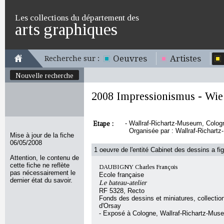
Les collections du département des
arts graphiques
Oeuvres
Artistes
Recherche sur :
Nouvelle recherche
2008 Impressionismus - Wie
Etape :
-
Wallraf-Richartz-Museum, Cologne
Organisée par : Wallraf-Richart
Mise à jour de la fiche
06/05/2008
1 oeuvre de l'entité Cabinet des dessins a fig
Attention, le contenu de
cette fiche ne reflète
DAUBIGNY Charles François
pas nécessairement le
Ecole française
dernier état du savoir.
Le bateau-atelier
RF 5328, Recto
Fonds des dessins et miniatures, collecti
d'Orsay
- Exposé à Cologne, Wallraf-Richartz-Mus