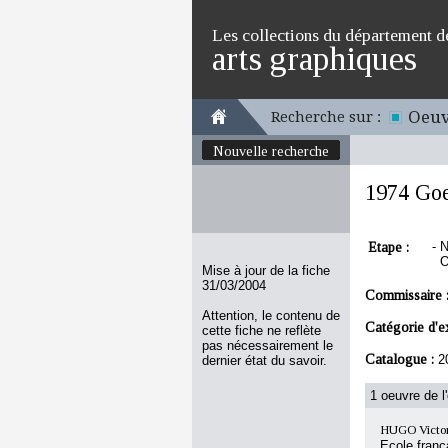
Les collections du département d
arts graphiques
Oeuv
Recherche sur :
Nouvelle recherche
1974 Goe
Etape :
-
N
O
Mise à jour de la fiche
31/03/2004
Commissaire 
Attention, le contenu de
Catégorie d'e
cette fiche ne reflète
pas nécessairement le
Catalogue :
2
dernier état du savoir.
1 oeuvre de l
HUGO Victor
Ecole franç