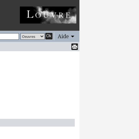
Aide
Ok