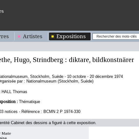
es
res
Artistes
Expositions
the, Hugo, Strindberg : diktare, bildkonstnärer
ationalmuseum, Stockholm, Suède - 10 octobre - 20 décembre 1974
rganisée par : Nationalmuseum (Stockholm, Suède)
:
HALL Thomas
xposition :
Thématique
03 notices - Référence : BCMN 2 P 1974-330
'entité Cabinet des dessins a figuré à cette exposition.
 Marie
aise