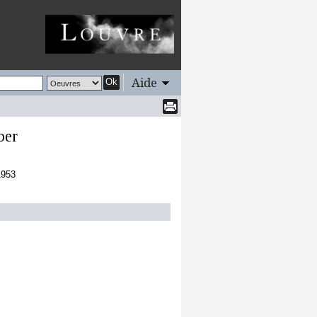
Aide
Ok
ber
1953