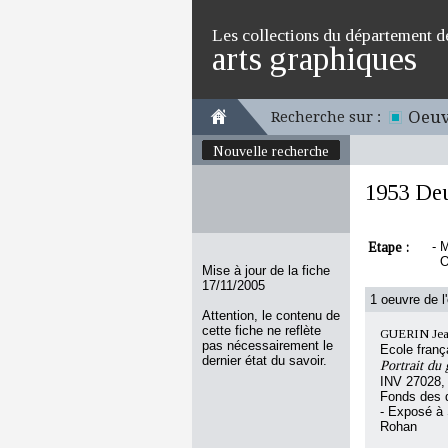
Les collections du département d
arts graphiques
Oeuv
Recherche sur :
Nouvelle recherche
1953 Deu
Etape :
-
M
O
Mise à jour de la fiche
17/11/2005
1 oeuvre de l
Attention, le contenu de
cette fiche ne reflète
GUERIN Jea
pas nécessairement le
Ecole franç
dernier état du savoir.
Portrait du
INV 27028,
Fonds des d
- Exposé à 
Rohan