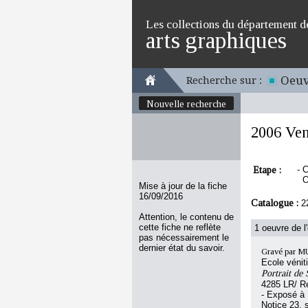
Les collections du département d
arts graphiques
Oeuv
Recherche sur :
Nouvelle recherche
2006 Ven
Etape :
-
C
O
Mise à jour de la fiche
16/09/2016
Catalogue :
2
Attention, le contenu de
cette fiche ne reflète
1 oeuvre de l
pas nécessairement le
dernier état du savoir.
Gravé par MU
Ecole vénit
Portrait de
4285 LR/ R
- Exposé à
Notice 23, 