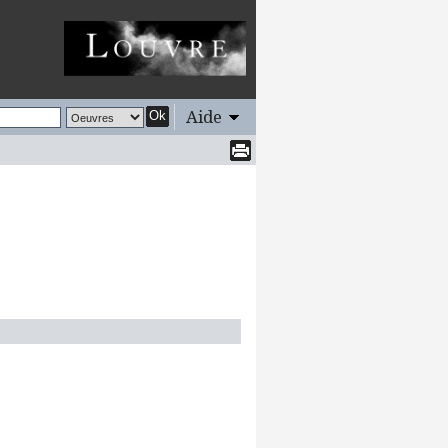
Aide
Ok