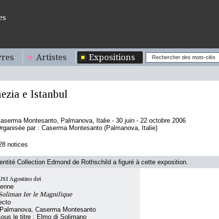
es
res
Artistes
Expositions
ezia e Istanbul
aserma Montesanto, Palmanova, Italie - 30 juin - 22 octobre 2006
rganisée par : Caserma Montesanto (Palmanova, Italie)
28 notices
'entité Collection Edmond de Rothschild a figuré à cette exposition.
SI Agostino dei
ienne
 Soliman Ier le Magnifique
ecto
 Palmanova, Caserma Montesanto
sous le titre : Elmo di Solimano