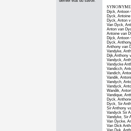
dernier état du savoir.
SYNONYMES
Dijck, Antoon
Dyck, Antoine
Dyck, Anton 
Van Dyck, An
Anton van Dy
Antoine van 
Dijck, Antoon
Dyck, Anthon
Anthony van 
Vandyke, Ant
Dijk,Anthony 
Vandyck, Ant
Vandycke Ant
Vandicch, Ant
Vandich, Anto
Vandik, Anton
Vandych, Anto
Vandyck, Anto
Wandik, Anton
Vandique, Ant
Dyck, Anthoni
Dyck, Sir Ant
Sir Anthony v
Vandyck Sir A
Vandyke, Sir 
Van Dycke, A
Van Dick Ant
Van Dyk, Ant