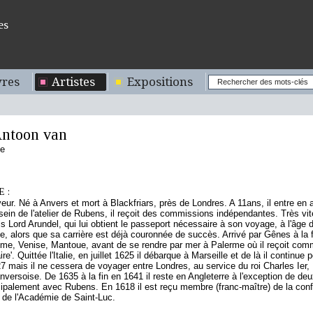
es
res
Artistes
Expositions
ntoon van
de
 :
veur. Né à Anvers et mort à Blackfriars, près de Londres. A 11ans, il entre e
ein de l'atelier de Rubens, il reçoit des commissions indépendantes. Très vit
 Lord Arundel, qui lui obtient le passeport nécessaire à son voyage, à l'âge
alie, alors que sa carrière est déjà couronnée de succès. Arrivé par Gênes à la f
ome, Venise, Mantoue, avant de se rendre par mer à Palerme où il reçoit comm
re'. Quittée l'Italie, en juillet 1625 il débarque à Marseille et de là il continue 
 mais il ne cessera de voyager entre Londres, au service du roi Charles Ier,
anversoise. De 1635 à la fin en 1641 il reste en Angleterre à l'exception de deux
cipalement avec Rubens. En 1618 il est reçu membre (franc-maître) de la confr
e l'Académie de Saint-Luc.