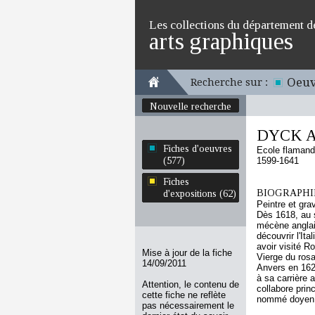
Les collections du département d
arts graphiques
Oeuv
Recherche sur :
Nouvelle recherche
DYCK A
Fiches d'oeuvres
Ecole flaman
(577)
1599-1641
Fiches
BIOGRAPHIE
d'expositions (62)
Peintre et gra
Dès 1618, au s
mécène anglais
découvrir l'It
avoir visité R
Mise à jour de la fiche
Vierge du rosai
14/09/2011
Anvers en 1627
à sa carrière 
Attention, le contenu de
collabore prin
cette fiche ne reflète
nommé doyen d
pas nécessairement le