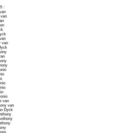
 :
 van
 van
van
ton
ck
Dyck
 van
y van
Dyck
hony
van
hony
hony
onio
nio
io
nio
nio
io
tonio
e van
hony van
an Dyck
nthony
Anthony
nthony
hony
hony