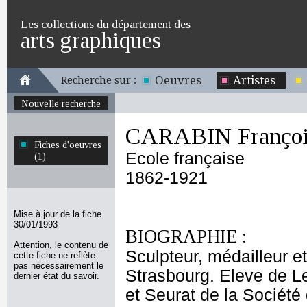
Les collections du département des
arts graphiques
Oeuvres
Artistes
Recherche sur :
Nouvelle recherche
CARABIN Françoi
Fiches d'oeuvres
Ecole française
(1)
1862-1921
Mise à jour de la fiche
30/01/1993
BIOGRAPHIE :
Attention, le contenu de
Sculpteur, médailleur e
cette fiche ne reflète
pas nécessairement le
Strasbourg. Eleve de L
dernier état du savoir.
et Seurat de la Sociét