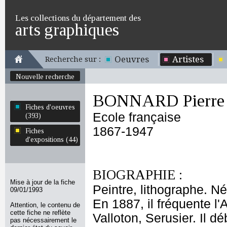
Les collections du département des
arts graphiques
Oeuvres
Artistes
Recherche sur :
Nouvelle recherche
BONNARD Pierre
Fiches d'oeuvres
Ecole française
(393)
1867-1947
Fiches
d'expositions (44)
BIOGRAPHIE :
Mise à jour de la fiche
Peintre, lithographe. 
09/01/1993
En 1887, il fréquente l'
Attention, le contenu de
cette fiche ne reflète
Valloton, Serusier. Il 
pas nécessairement le