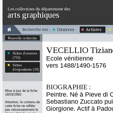
Les collections du département des
arts graphiques
Oeuvres
Artistes
Recherche sur :
Nouvelle recherche
VECELLIO Tizian
Fiches d'oeuvres
Ecole vénitienne
(733)
vers 1488/1490-1576
Fiches
d'expositions (39)
BIOGRAPHIE :
Mise à jour de la fiche
Peintre. Né à Pieve di
18/03/1993
Sebastiano Zuccato puis
Attention, le contenu de
cette fiche ne reflète
Giorgione. Actif à Pad
pas nécessairement le