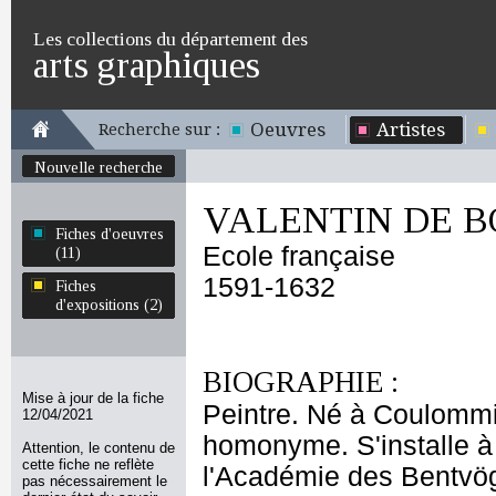
Les collections du département des
arts graphiques
Oeuvres
Artistes
Recherche sur :
Nouvelle recherche
VALENTIN DE 
Fiches d'oeuvres
Ecole française
(11)
1591-1632
Fiches
d'expositions (2)
BIOGRAPHIE :
Mise à jour de la fiche
Peintre. Né à Coulommie
12/04/2021
homonyme. S'installe à
Attention, le contenu de
cette fiche ne reflète
l'Académie des Bentvögel
pas nécessairement le