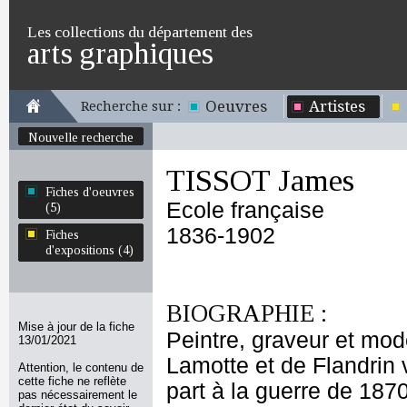
Les collections du département des
arts graphiques
Oeuvres
Artistes
Recherche sur :
Nouvelle recherche
TISSOT James
Fiches d'oeuvres
Ecole française
(5)
1836-1902
Fiches
d'expositions (4)
BIOGRAPHIE :
Mise à jour de la fiche
Peintre, graveur et mod
13/01/2021
Lamotte et de Flandrin
Attention, le contenu de
cette fiche ne reflète
part à la guerre de 187
pas nécessairement le