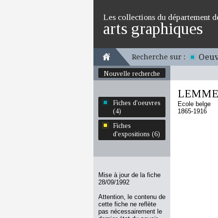
Les collections du département d
arts graphiques
Oeuv
Recherche sur :
Nouvelle recherche
LEMMEN
Fiches d'oeuvres
Ecole belge
(4)
1865-1916
Fiches
d'expositions (6)
Mise à jour de la fiche
28/09/1992
Attention, le contenu de
cette fiche ne reflète
pas nécessairement le