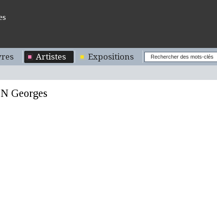
es
res
Artistes
Expositions
 Georges