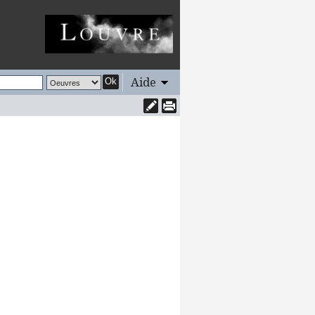
Aide
Ok