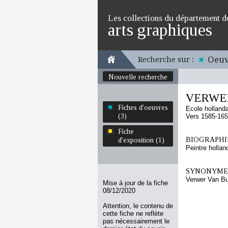
Les collections du département d
arts graphiques
Oeuv
Recherche sur :
Nouvelle recherche
VERWER
Fiches d'oeuvres
Ecole holland
(3)
Vers 1585-16
Fiche
BIOGRAPHIE
d'exposition (1)
Peintre holla
SYNONYMES
Verwer Van Bu
Mise à jour de la fiche
08/12/2020
Attention, le contenu de
cette fiche ne reflète
pas nécessairement le