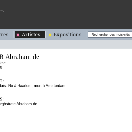
es
res
Artistes
Expositions
 Abraham de
aise
50
 :
ndais. Né à Haarlem, mort à Amsterdam.
 :
rghstrate Abraham de