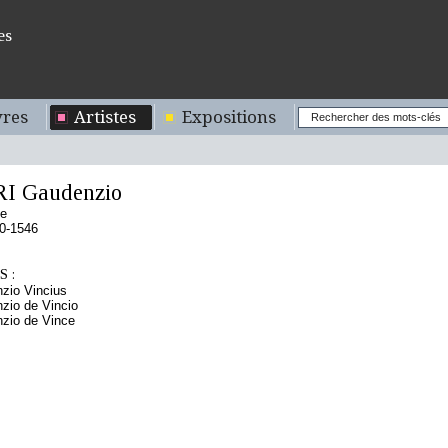
es
res
Artistes
Expositions
I Gaudenzio
de
0-1546
 :
nzio Vincius
nzio de Vincio
nzio de Vince