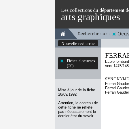
Les collections du département d
arts graphiques
Oeuv
Recherche sur :
Nouvelle recherche
FERRAR
Fiches d'oeuvres
Ecole lombar
(20)
vers 1475/148
SYNONYMES
Ferrari Gaude
Ferrari Gaude
Mise à jour de la fiche
Ferrari Gaude
28/09/1992
Attention, le contenu de
cette fiche ne reflète
pas nécessairement le
dernier état du savoir.