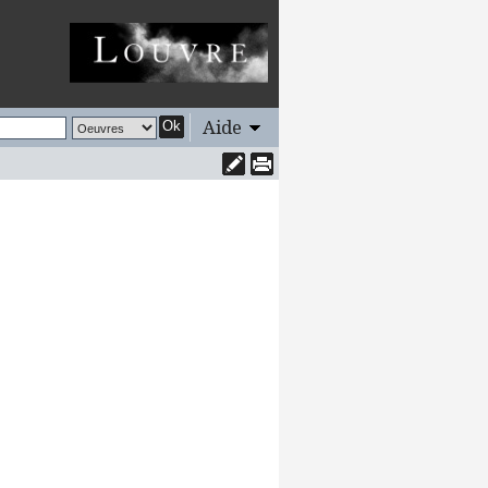
Aide
Ok