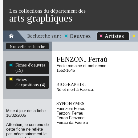
Les collections du département des
arts graphiques
Oeuvres
Artistes
Recherche sur :
Nouvelle recherche
FENZONI Ferraù
Fiches d'oeuvres
Ecole romaine et ombrienne
(19)
1562-1645
Fiches
BIOGRAPHIE :
d'expositions (4)
Né et mort à Faenza.
SYNONYMES :
Faenzoni Ferrau
Mise à jour de la fiche
Fanzoni Ferrau
16/02/2006
Ferran Fenzone
Ferrau da Faenza
Attention, le contenu de
cette fiche ne reflète
pas nécessairement le