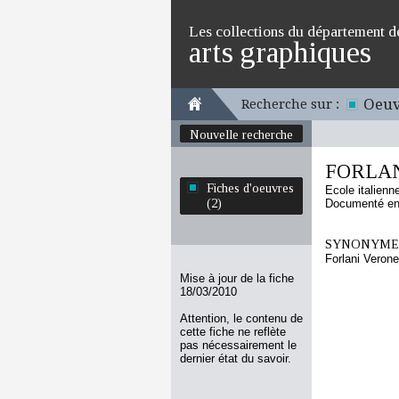
Les collections du département d
arts graphiques
Oeuv
Recherche sur :
Nouvelle recherche
FORLAN
Fiches d'oeuvres
Ecole italienn
(2)
Documenté en 
SYNONYMES
Forlani Verone
Mise à jour de la fiche
18/03/2010
Attention, le contenu de
cette fiche ne reflète
pas nécessairement le
dernier état du savoir.