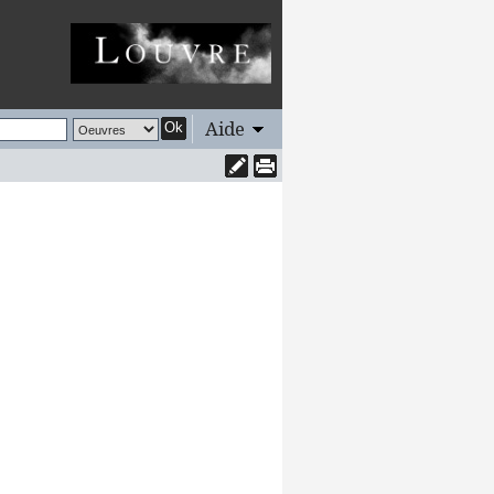
Aide
Ok