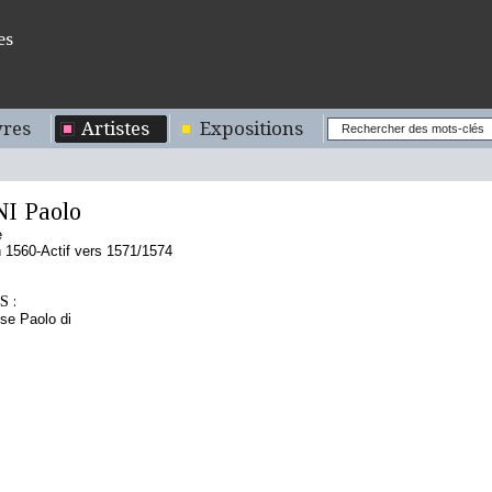
es
res
Artistes
Expositions
I Paolo
e
1560-Actif vers 1571/1574
 :
se Paolo di