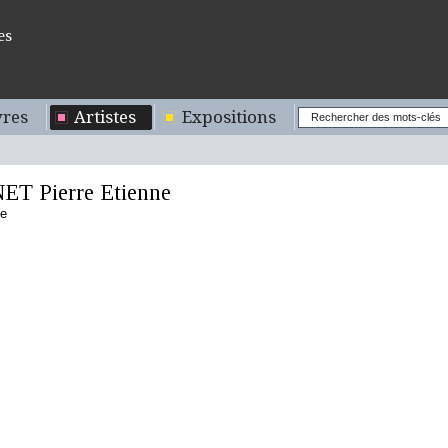
es
res
Artistes
Expositions
T Pierre Etienne
se