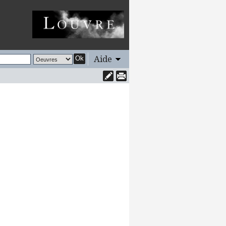
Aide
Ok