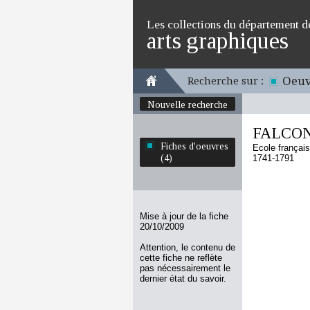
Les collections du département d
arts graphiques
Oeuv
Recherche sur :
Nouvelle recherche
FALCONE
Fiches d'oeuvres
Ecole françai
(4)
1741-1791
Mise à jour de la fiche
20/10/2009
Attention, le contenu de
cette fiche ne reflète
pas nécessairement le
dernier état du savoir.