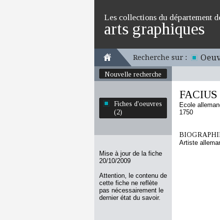
Les collections du département d
arts graphiques
Oeuv
Recherche sur :
Nouvelle recherche
FACIUS 
Fiches d'oeuvres
Ecole allema
(2)
1750
BIOGRAPHIE
Artiste allema
Mise à jour de la fiche
20/10/2009
Attention, le contenu de
cette fiche ne reflète
pas nécessairement le
dernier état du savoir.