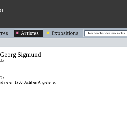
es
res
Artistes
Expositions
Georg Sigmund
nde
 :
nd né en 1750. Actif en Angleterre.