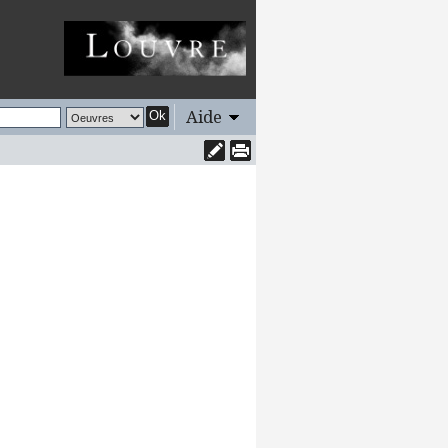
Aide
Ok