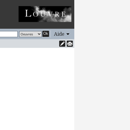
Aide
Ok