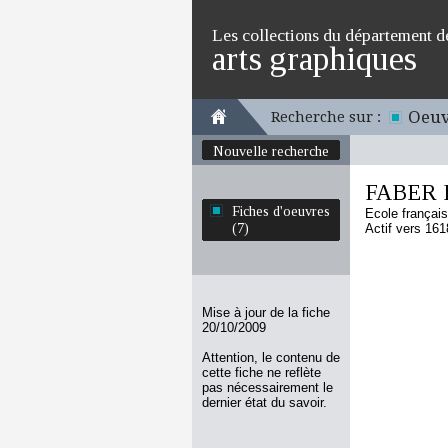
Les collections du département d
arts graphiques
Oeuv
Recherche sur :
Nouvelle recherche
FABER P
Fiches d'oeuvres
Ecole françai
(7)
Actif vers 16
Mise à jour de la fiche
20/10/2009
Attention, le contenu de
cette fiche ne reflète
pas nécessairement le
dernier état du savoir.