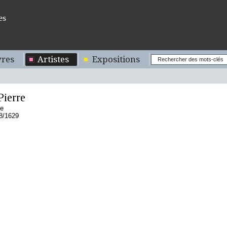
es
res
Artistes
Expositions
ierre
se
18/1629