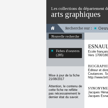
Les collections du département d
arts graphiques
Oeuv
Recherche sur :
Nouvelle recherche
ESNAUL
Fiches d'oeuvres
Ecole françai
(285)
Vers 1700/18
BIOGRAPHIE
Editeur et dis
Coutances. Sou
Mise à jour de la fiche
http://www.br
21/08/2017
Attention, le contenu de
SYNONYMES
cette fiche ne reflète
Jacques Héna
pas nécessairement le
Jacques Esna
dernier état du savoir.