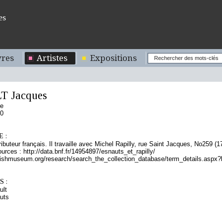
es
res
Artistes
Expositions
T Jacques
se
00
 :
tributeur français. Il travaille avec Michel Rapilly, rue Saint Jacques, No259 (1
rces : http://data.bnf.fr/14954897/esnauts_et_rapilly/
itishmuseum.org/research/search_the_collection_database/term_details.aspx
 :
ult
uts