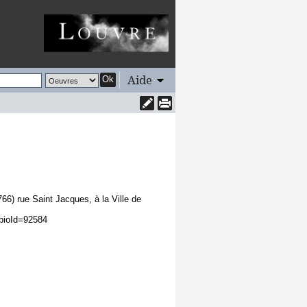
Aide
Ok
766) rue Saint Jacques, à la Ville de
?bioId=92584