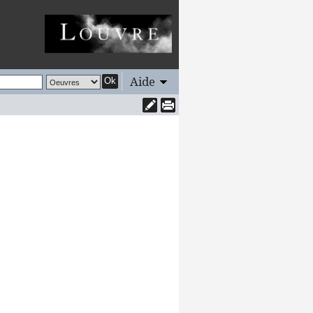
Aide
Ok