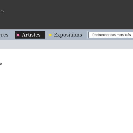
es
res
Artistes
Expositions
e