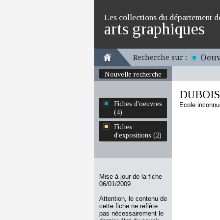
Les collections du département d
arts graphiques
Oeuv
Recherche sur :
Nouvelle recherche
DUBOIS
Fiches d'oeuvres
Ecole inconnu
(4)
Fiches
d'expositions (2)
Mise à jour de la fiche
06/01/2009
Attention, le contenu de
cette fiche ne reflète
pas nécessairement le