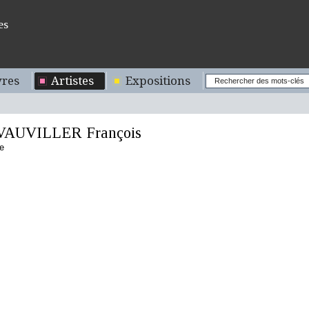
es
res
Artistes
Expositions
AUVILLER François
e