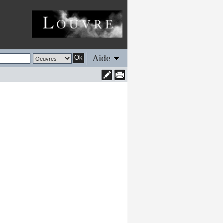
Aide
Ok