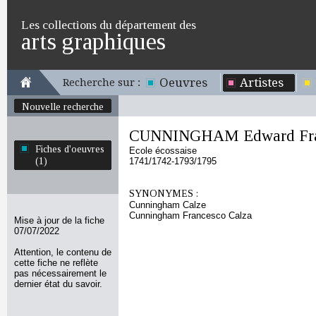
Les collections du département des
arts graphiques
Oeuvres
Artistes
Recherche sur :
Nouvelle recherche
CUNNINGHAM Edward Fra
Fiches d'oeuvres
Ecole écossaise
(1)
1741/1742-1793/1795
SYNONYMES :
Cunningham Calze
Cunningham Francesco Calza
Mise à jour de la fiche
07/07/2022
Attention, le contenu de
cette fiche ne reflète
pas nécessairement le
dernier état du savoir.