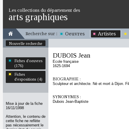
Les collections du département des
arts graphiques
Oeuvres
Artistes
Recherche sur :
Nouvelle recherche
DUBOIS Jean
Fiches d'oeuvres
Ecole française
(176)
1625-1694
Fiches
BIOGRAPHIE :
d'expositions (4)
Sculpteur et architecte. Né et mort à Dijon. F
SYNONYMES :
Dubois Jean-Baptiste
Mise à jour de la fiche
16/11/1998
Attention, le contenu de
cette fiche ne reflète
pas nécessairement le