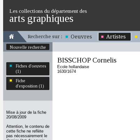
Les collections du département des
arts graphiques
Oeuvres
Artistes
Recherche sur :
Nouvelle recherche
BISSCHOP Cornelis
Fiches d'oeuvres
Ecole hollandaise
(1)
1630/1674
Fiche
d'exposition (1)
Mise à jour de la fiche
20/08/2009
Attention, le contenu de
cette fiche ne reflète
pas nécessairement le