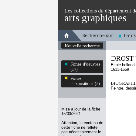
Les collections du département d
arts graphiques
Oeuv
Recherche sur :
Nouvelle recherche
DROST 
Fiches d'oeuvres
Ecole holland
(17)
1633-1659
Fiches
BIOGRAPHIE
d'expositions (5)
Peintre, dess
Mise à jour de la fiche
15/03/2021
Attention, le contenu de
cette fiche ne reflète
pas nécessairement le