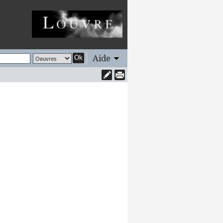
Aide
Ok