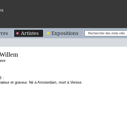
es
res
Artistes
Expositions
Willem
aise
 :
inateur et graveur. Né à Amsterdam, mort à Venise.