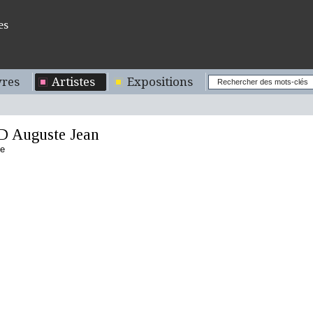
es
res
Artistes
Expositions
Auguste Jean
se