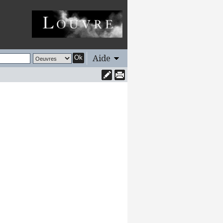
Aide
Ok