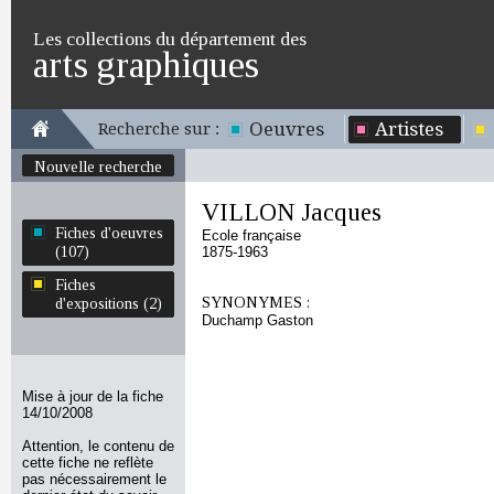
Les collections du département des
arts graphiques
Oeuvres
Artistes
Recherche sur :
Nouvelle recherche
VILLON Jacques
Fiches d'oeuvres
Ecole française
(107)
1875-1963
Fiches
SYNONYMES :
d'expositions (2)
Duchamp Gaston
Mise à jour de la fiche
14/10/2008
Attention, le contenu de
cette fiche ne reflète
pas nécessairement le