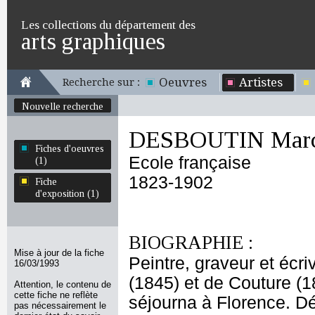
Les collections du département des
arts graphiques
Oeuvres
Artistes
Recherche sur :
Nouvelle recherche
DESBOUTIN Marcel
Fiches d'oeuvres
Ecole française
(1)
1823-1902
Fiche
d'exposition (1)
BIOGRAPHIE :
Mise à jour de la fiche
Peintre, graveur et écri
16/03/1993
(1845) et de Couture (
Attention, le contenu de
cette fiche ne reflète
séjourna à Florence. Dé
pas nécessairement le