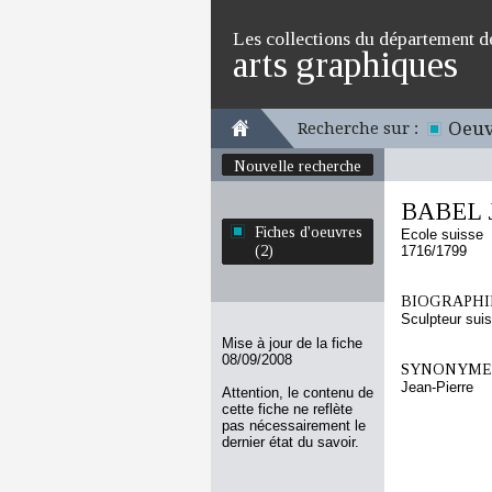
Les collections du département d
arts graphiques
Oeuv
Recherche sur :
Nouvelle recherche
BABEL J
Fiches d'oeuvres
Ecole suisse
(2)
1716/1799
BIOGRAPHIE
Sculpteur sui
Mise à jour de la fiche
08/09/2008
SYNONYMES
Jean-Pierre
Attention, le contenu de
cette fiche ne reflète
pas nécessairement le
dernier état du savoir.