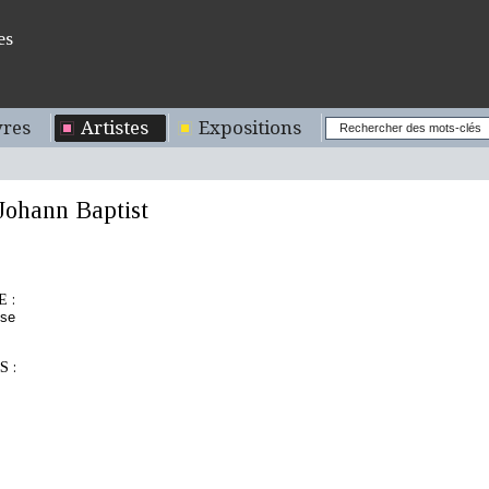
es
res
Artistes
Expositions
ohann Baptist
 :
sse
 :