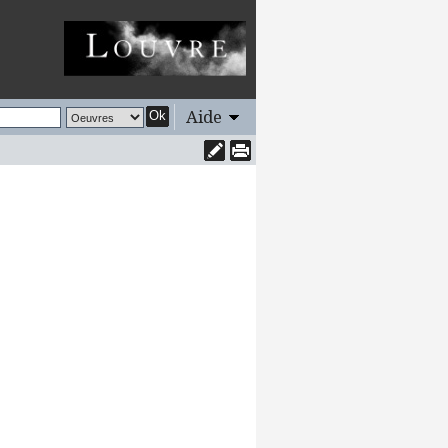
Aide
Ok