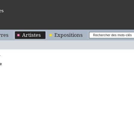
es
res
Artistes
Expositions
Y
e