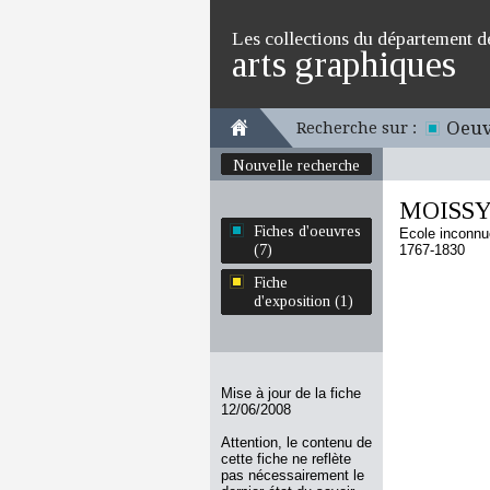
Les collections du département d
arts graphiques
Oeuv
Recherche sur :
Nouvelle recherche
MOISS
Fiches d'oeuvres
Ecole inconnu
(7)
1767-1830
Fiche
d'exposition (1)
Mise à jour de la fiche
12/06/2008
Attention, le contenu de
cette fiche ne reflète
pas nécessairement le