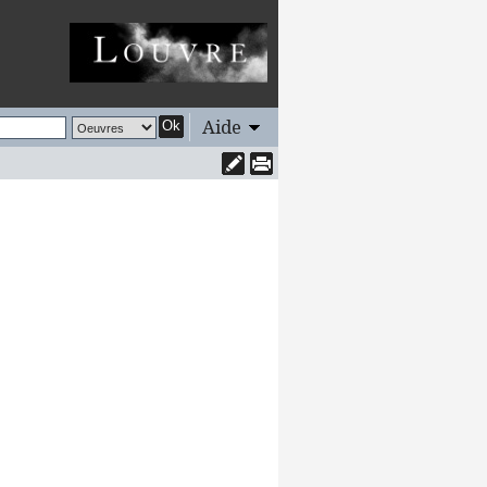
Aide
Ok