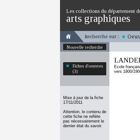
Les collections du département d
arts graphiques
Oeuv
Recherche sur :
Nouvelle recherche
LANDE
Fiches d'oeuvres
Ecole françai
(3)
vers 1800/190
Mise à jour de la fiche
17/11/2011
Attention, le contenu de
cette fiche ne reflète
pas nécessairement le
dernier état du savoir.