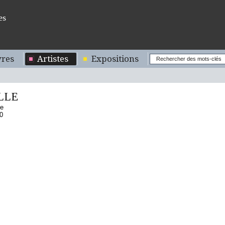
es
res
Artistes
Expositions
LLE
se
0