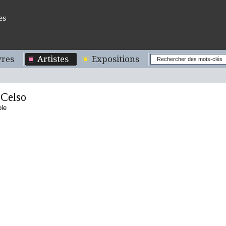
es
res
Artistes
Expositions
Celso
ole