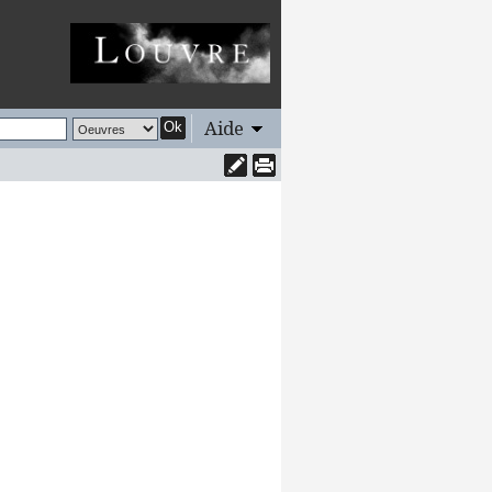
Aide
Ok