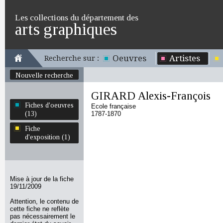
Les collections du département des
arts graphiques
Oeuvres
Artistes
Recherche sur :
Nouvelle recherche
GIRARD Alexis-François
Fiches d'oeuvres
Ecole française
(13)
1787-1870
Fiche
d'exposition (1)
Mise à jour de la fiche
19/11/2009
Attention, le contenu de
cette fiche ne reflète
pas nécessairement le