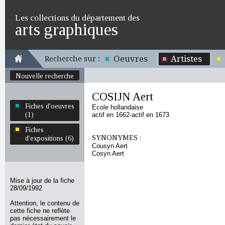
Les collections du département des
arts graphiques
Oeuvres
Artistes
Recherche sur :
Nouvelle recherche
COSIJN Aert
Fiches d'oeuvres
Ecole hollandaise
(1)
actif en 1662-actif en 1673
Fiches
SYNONYMES :
d'expositions (6)
Cousyn Aert
Cosyn Aert
Mise à jour de la fiche
28/09/1992
Attention, le contenu de
cette fiche ne reflète
pas nécessairement le