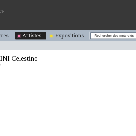
es
res
Artistes
Expositions
NI Celestino
e