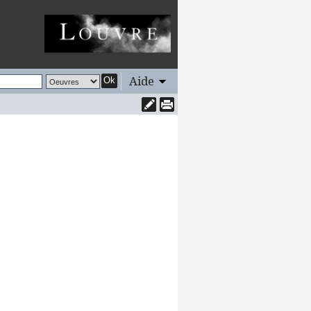
Aide
Ok