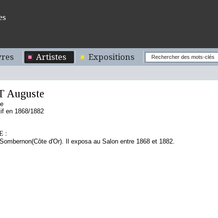
es
res
Artistes
Expositions
 Auguste
se
if en 1868/1882
 :
 Sombernon(Côte d'Or). Il exposa au Salon entre 1868 et 1882.