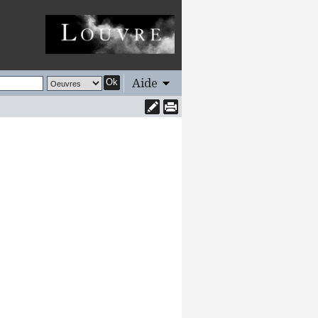
Aide
Ok