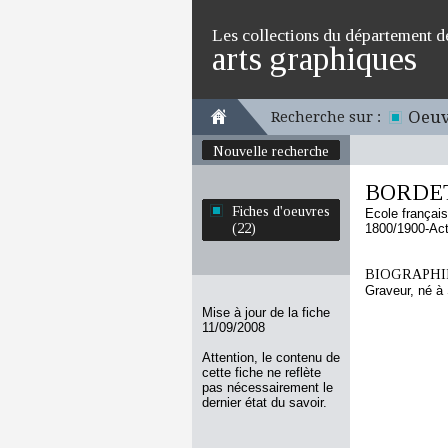
Les collections du département d
arts graphiques
Oeuv
Recherche sur :
Nouvelle recherche
BORDET
Fiches d'oeuvres
Ecole françai
(22)
1800/1900-Act
BIOGRAPHIE
Graveur, né à
Mise à jour de la fiche
11/09/2008
Attention, le contenu de
cette fiche ne reflète
pas nécessairement le
dernier état du savoir.