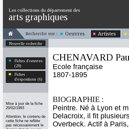
Les collections du département des
arts graphiques
Oeuvres
Artistes
Recherche sur :
Nouvelle recherche
CHENAVARD Pau
Fiches d'oeuvres
Ecole française
(20)
1807-1895
Fiches
d'expositions (6)
BIOGRAPHIE :
Mise à jour de la fiche
Peintre. Né à Lyon et m
20/02/1993
Delacroix, il fit plusieu
Attention, le contenu de
cette fiche ne reflète
Overbeck. Actif à Paris,
pas nécessairement le