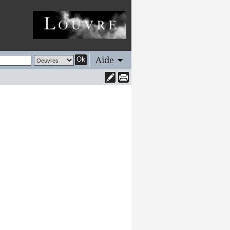
Aide
Ok