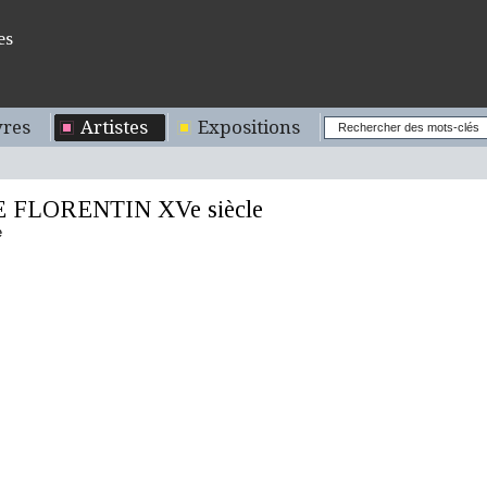
es
res
Artistes
Expositions
 FLORENTIN XVe siècle
e