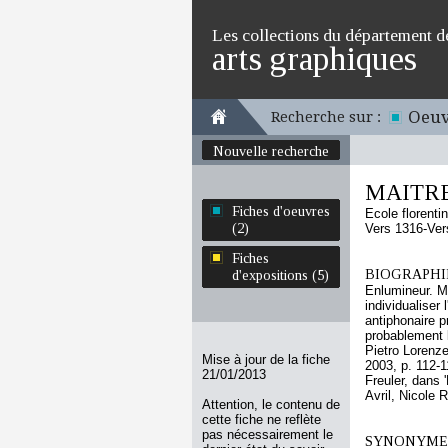
Les collections du département d
arts graphiques
Oeuv
Recherche sur :
Nouvelle recherche
MAITRE
Fiches d'oeuvres
Ecole florenti
(2)
Vers 1316-Ver
Fiches
BIOGRAPHIE
d'expositions (5)
Enlumineur. Ma
individualiser
antiphonaire p
probablement l
Pietro Lorenze
Mise à jour de la fiche
2003, p. 112-
21/01/2013
Freuler, dans 
Avril, Nicole 
Attention, le contenu de
cette fiche ne reflète
pas nécessairement le
SYNONYMES