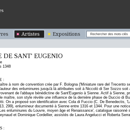
es
res
Artistes
Expositions
 DE SANT' EUGENIO
ne
s 1348
 :
ître à nom de convention crée par F. Bologna ('Miniature rare del Trecento se
 l'auteur des enluminures jusqu'à là attribuées soit à Niccolò di Ser Sozzo soit
rovenant de l'abbaye bénédictine de Sant'Eugenio à Sienne. Actif à Sienne, pro
e maître, son style révèle une influence de la dernière phase de Duccio di Buo
tti. On a proposé son identification avec Cola di Fuccio (C. De Benedectis, '
113, 299), enlumineur documenté à Sienne entre 1316 et 1344. Pour une notic
'Les enluminures du Louvre, moyen âge et Renaissance', catalogue raisonné so
Reynaud et Dominique Cordellier, assistés de Laura Angelucci et Roberta Serra,
 :