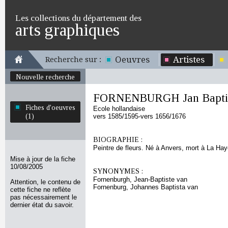
Les collections du département des
arts graphiques
Oeuvres
Artistes
Recherche sur :
Nouvelle recherche
FORNENBURGH Jan Baptis
Fiches d'oeuvres
Ecole hollandaise
(1)
vers 1585/1595-vers 1656/1676
BIOGRAPHIE :
Peintre de fleurs. Né à Anvers, mort à La Hay
Mise à jour de la fiche
10/08/2005
SYNONYMES :
Fornenburgh, Jean-Baptiste van
Attention, le contenu de
Fornenburg, Johannes Baptista van
cette fiche ne reflète
pas nécessairement le
dernier état du savoir.