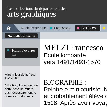
Les collections du département des
arts graphiques
Oeuvres
Artistes
Recherche sur :
Nouvelle recherche
MELZI Francesco
Fiches d'oeuvres
Ecole lombarde
(1)
vers 1491/1493-1570
Mise à jour de la fiche
12/12/2003
BIOGRAPHIE :
Attention, le contenu de
Peintre e miniaturiste.
cette fiche ne reflète
pas nécessairement le
et probablement élève 
dernier état du savoir.
1508. Après avoir voya