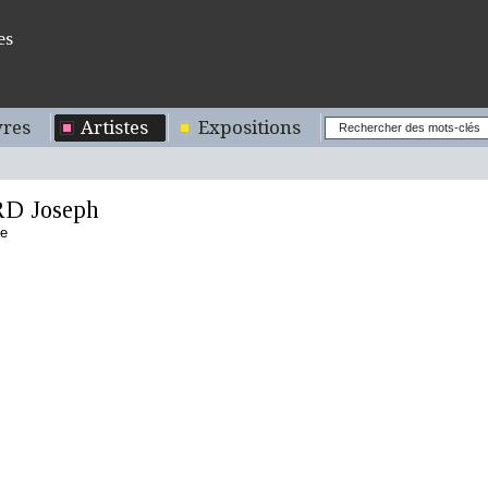
es
res
Artistes
Expositions
D Joseph
se