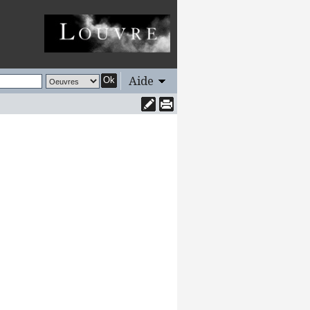
Aide
Ok