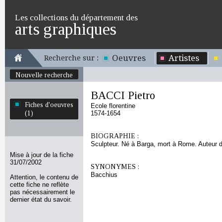
Les collections du département des
arts graphiques
Oeuvres
Artistes
Recherche sur :
Nouvelle recherche
BACCI Pietro
Fiches d'oeuvres
Ecole florentine
(1)
1574-1654
BIOGRAPHIE :
Sculpteur. Né à Barga, mort à Rome. Auteur d
Mise à jour de la fiche
31/07/2002
SYNONYMES :
Bacchius
Attention, le contenu de
cette fiche ne reflète
pas nécessairement le
dernier état du savoir.