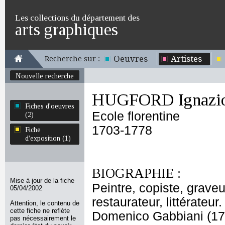
Les collections du département des
arts graphiques
Oeuvres
Artistes
Recherche sur :
Nouvelle recherche
HUGFORD Ignazio
Fiches d'oeuvres
Ecole florentine
(2)
1703-1778
Fiche
d'exposition (1)
BIOGRAPHIE :
Mise à jour de la fiche
Peintre, copiste, graveu
05/04/2002
restaurateur, littérateu
Attention, le contenu de
cette fiche ne reflète
Domenico Gabbiani (171
pas nécessairement le