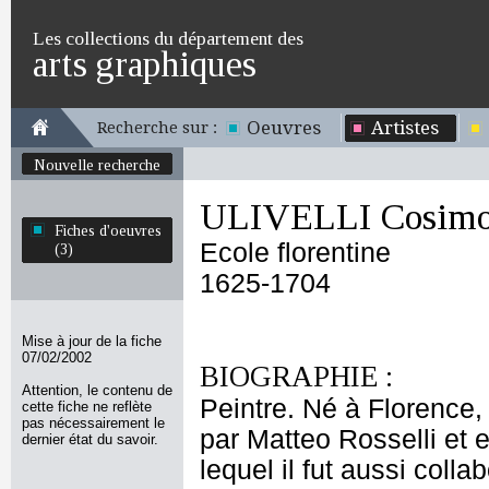
Les collections du département des
arts graphiques
Oeuvres
Artistes
Recherche sur :
Nouvelle recherche
ULIVELLI Cosim
Fiches d'oeuvres
Ecole florentine
(3)
1625-1704
Mise à jour de la fiche
07/02/2002
BIOGRAPHIE :
Attention, le contenu de
Peintre. Né à Florence,
cette fiche ne reflète
pas nécessairement le
par Matteo Rosselli et 
dernier état du savoir.
lequel il fut aussi colla