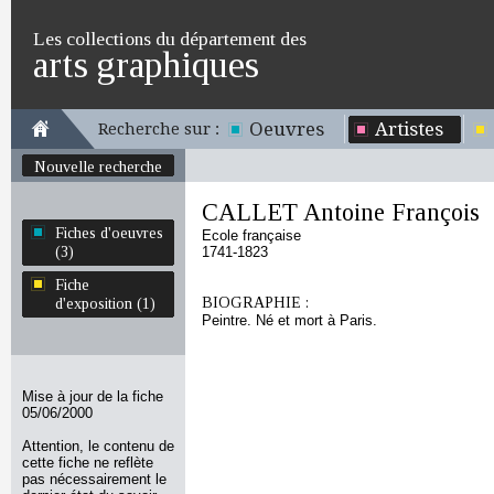
Les collections du département des
arts graphiques
Oeuvres
Artistes
Recherche sur :
Nouvelle recherche
CALLET Antoine François
Fiches d'oeuvres
Ecole française
(3)
1741-1823
Fiche
BIOGRAPHIE :
d'exposition (1)
Peintre. Né et mort à Paris.
Mise à jour de la fiche
05/06/2000
Attention, le contenu de
cette fiche ne reflète
pas nécessairement le