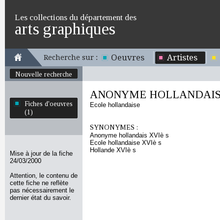
Les collections du département des
arts graphiques
Oeuvres
Artistes
Recherche sur :
Nouvelle recherche
ANONYME HOLLANDAIS dé
Fiches d'oeuvres
Ecole hollandaise
(1)
SYNONYMES :
Anonyme hollandais XVIè s
Ecole hollandaise XVIè s
Hollande XVIè s
Mise à jour de la fiche
24/03/2000
Attention, le contenu de
cette fiche ne reflète
pas nécessairement le
dernier état du savoir.