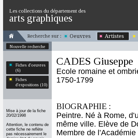
Les collections du département des
arts graphiques
Oeuvres
Artistes
Recherche sur :
Nouvelle recherche
CADES Giuseppe
Fiches d'oeuvres
Ecole romaine et ombr
(6)
1750-1799
Fiches
d'expositions (10)
BIOGRAPHIE :
Mise à jour de la fiche
Peintre. Né à Rome, d'u
20/02/1998
même ville. Elève de Do
Attention, le contenu de
cette fiche ne reflète
Membre de l'Académie 
pas nécessairement le